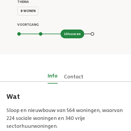
THEMA
WONEN
VOORTGANG
Stap 3 van 4
Uitvoeren
Info
Contact
Wat
Sloop en nieuwbouw van 564 woningen, waarvan
224 sociale woningen en 340 vrije
sectorhuurwoningen.