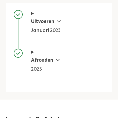
Stap voltooid
Uitvoeren
Januari 2023
Stap voltooid
Afronden
2025