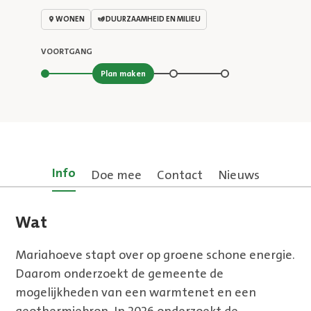
WONEN
DUURZAAMHEID EN MILIEU
VOORTGANG
Stap 2 van 4
Plan maken
Info
Doe mee
Contact
Nieuws
Wat
Mariahoeve stapt over op groene schone energie.
Daarom onderzoekt de gemeente de
mogelijkheden van een warmtenet en een