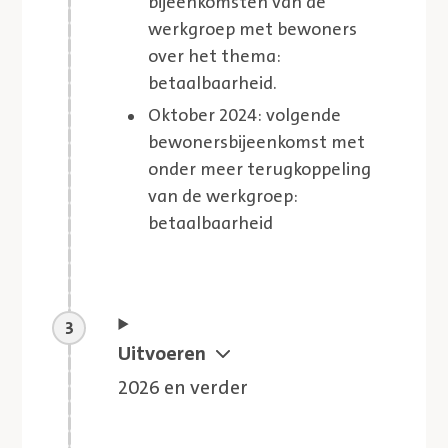
bijeenkomsten van de
werkgroep met bewoners
over het thema:
betaalbaarheid.
Oktober 2024: volgende
bewonersbijeenkomst met
onder meer terugkoppeling
van de werkgroep:
betaalbaarheid
Aankomende stap
Uitvoeren
2026 en verder