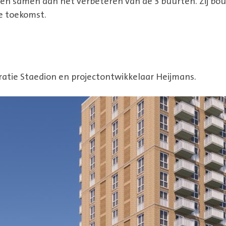
en samen aan het verbeteren van de 3 buurten. Zij bo
e toekomst.
tie Staedion en projectontwikkelaar Heijmans.