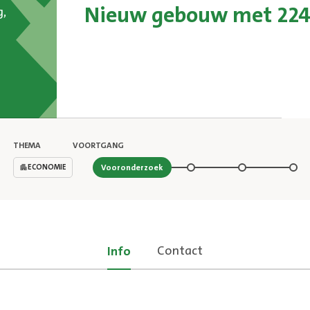
Nieuw gebouw met 224
,
THEMA
VOORTGANG
Stap 1 van 4
ECONOMIE
Vooronderzoek
Contact
Info