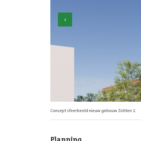
Previous
Concept sfeerbeeld nieuw gebouw Zichten 2.
Kaart projecten in De Zichten. Bovenaan komt Zi
Planning