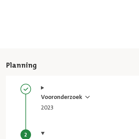
Planning
Stap voltooid
Vooronderzoek
2023