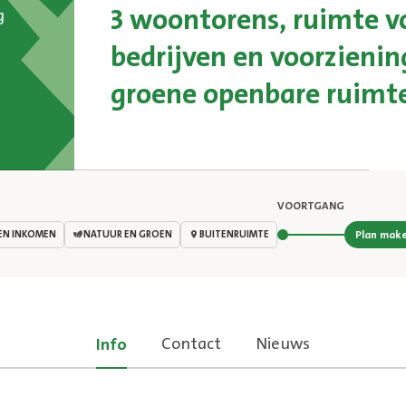
3 woontorens, ruimte v
g
bedrijven en voorzieni
groene openbare ruimt
VOORTGANG
Stap 2 van
EN INKOMEN
NATUUR EN GROEN
BUITENRUIMTE
Plan mak
Contact
Nieuws
Info