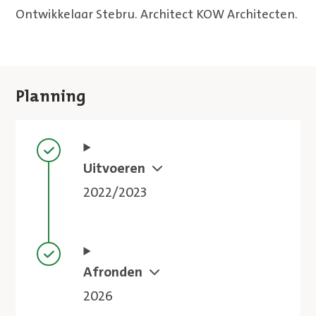
Ontwikkelaar Stebru. Architect KOW Architecten.
Planning
Stap voltooid
Uitvoeren
2022/2023
Stap voltooid
Afronden
2026