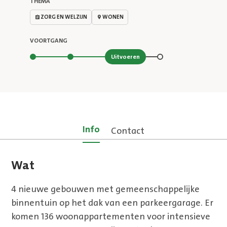
THEMA
ZORG EN WELZIJN
WONEN
VOORTGANG
Stap 3 van 4
Uitvoeren
Info
Contact
Wat
4 nieuwe gebouwen met gemeenschappelijke
binnentuin op het dak van een parkeergarage. Er
komen 136 woonappartementen voor intensieve