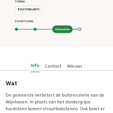
THEMA
BUITENRUIMTE
VOORTGANG
Stap 3 van 4
Uitvoeren
Info
Contact
Nieuws
Wat
De gemeente verbetert de buitenruimte van de
Wijnhaven. In plaats van het donkergrijze
hardsteen komen straatbakstenen. Ook komt er