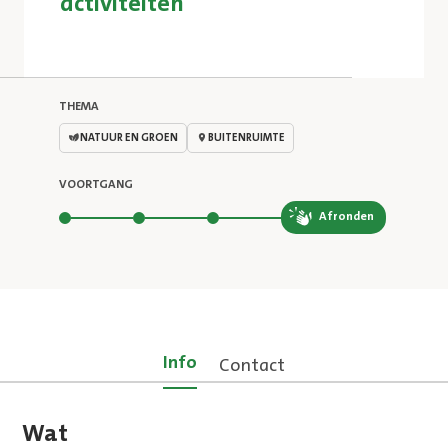
activiteiten
THEMA
NATUUR EN GROEN
BUITENRUIMTE
VOORTGANG
Stap 4 van 4
Afronden
Info
Contact
Wat