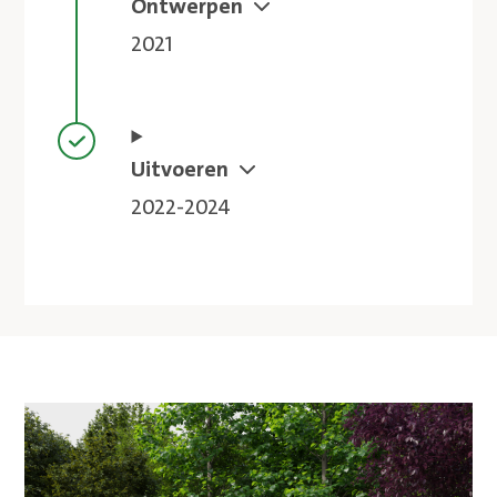
Stap voltooid
Ontwerpen
2021
Stap voltooid
Uitvoeren
2022-2024