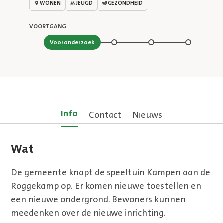
WONEN
JEUGD
GEZONDHEID
VOORTGANG
Stap 1 van 4
Vooronderzoek
Info
Contact
Nieuws
Wat
De gemeente knapt de speeltuin Kampen aan de
Roggekamp op. Er komen nieuwe toestellen en
een nieuwe ondergrond. Bewoners kunnen
meedenken over de nieuwe inrichting.