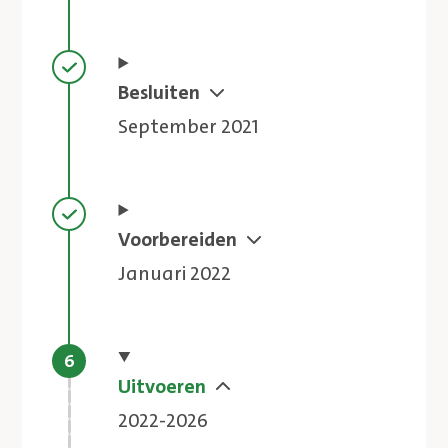
Stap voltooid
Besluiten
September 2021
Stap voltooid
Voorbereiden
Januari 2022
Huidige stap
Uitvoeren
2022-2026