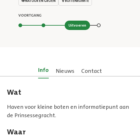
NATUUR EN GROEN
BUITENRUIMTE
VOORTGANG
Stap 3 van 4
Uitvoeren
Info
Nieuws
Contact
Wat
Haven voor kleine boten en informatiepunt aan
de Prinsessegracht.
Waar