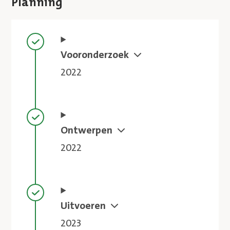
Planning
Stap voltooid
Vooronderzoek
2022
Stap voltooid
Ontwerpen
2022
Stap voltooid
Uitvoeren
2023