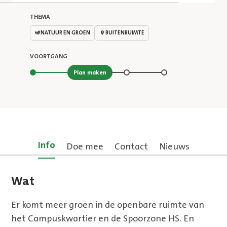
THEMA
NATUUR EN GROEN
BUITENRUIMTE
VOORTGANG
Stap 2 van 4
Plan maken
Info
Doe mee
Contact
Nieuws
Wat
Er komt meer groen in de openbare ruimte van
het Campuskwartier en de Spoorzone HS. En