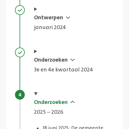
Stap voltooid
Ontwerpen
januari 2024
Stap voltooid
Onderzoeken
3e en 4e kwartaal 2024
Huidige stap
Onderzoeken
2025 – 2026
18 juni 2025: De gemeente