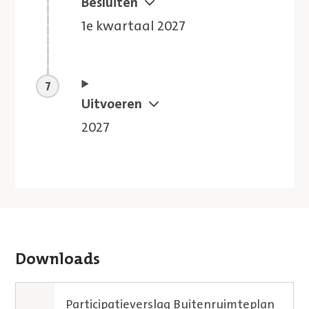
Aankomende stap
Besluiten
1e kwartaal 2027
Aankomende stap
Uitvoeren
2027
Downloads
Participatieverslag Buitenruimteplan