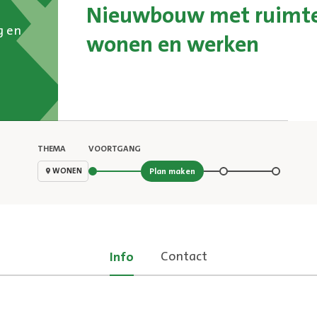
Nieuwbouw met ruimte
 en
wonen en werken
THEMA
VOORTGANG
Stap 2 van 4
WONEN
Plan maken
Contact
Info