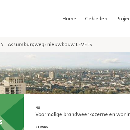
Home
Gebieden
Proje
Assumburgweg: nieuwbouw LEVELS
NU
Voormalige brandweerkazerne en woni
S
STRAKS