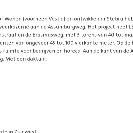
f Wonen (voorheen Vestia) en ontwikkelaar Stebru h
weerkazerne aan de Assumburgweg. Het project heet L
traat en de Erasmusweg, met 3 torens van 40 tot ma
enten van ongeveer 45 tot 100 vierkante meter. Op de 
s ruimte voor bedrĳven en horeca. Aan de kant van d
g. Met een daktuin.
mte in Zuidwest.